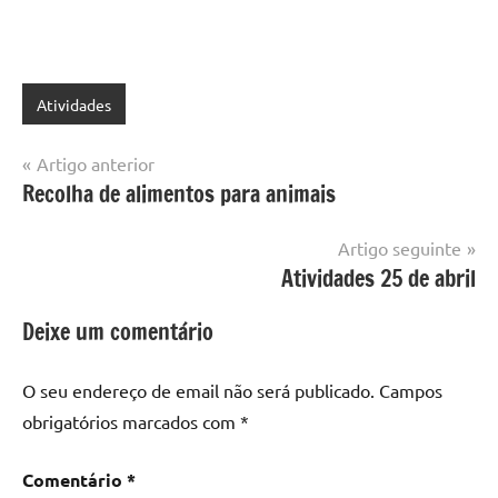
Atividades
Navegação
Artigo anterior
Recolha de alimentos para animais
de
artigos
Artigo seguinte
Atividades 25 de abril
Deixe um comentário
O seu endereço de email não será publicado.
Campos
obrigatórios marcados com
*
Comentário
*