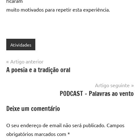
ficaram
muito motivados para repetir esta experiência.
Atividades
Navegação
Artigo anterior
A poesia e a tradição oral
de
artigos
Artigo seguinte
PODCAST – Palavras ao vento
Deixe um comentário
O seu endereço de email não será publicado.
Campos
obrigatórios marcados com
*