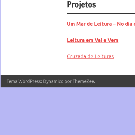
Projetos
Um Mar de Leitura – No dia
Leitura em Vai e Vem
Cruzada de Leituras
Tema WordPress: Dynamico por ThemeZee.