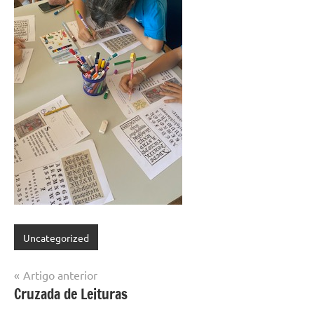
Uncategorized
Navegação
Artigo anterior
Cruzada de Leituras
de